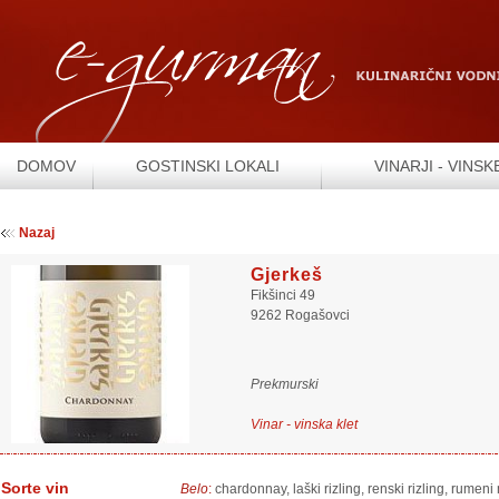
DOMOV
GOSTINSKI LOKALI
VINARJI - VINSK
Nazaj
Gjerkeš
Fikšinci 49
9262 Rogašovci
Prekmurski
Vinar - vinska klet
Sorte vin
Belo
:
chardonnay, laški rizling, renski rizling, rumeni 