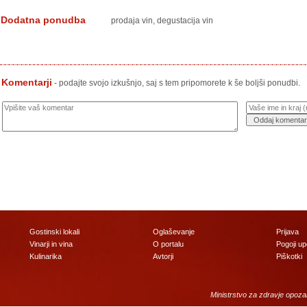
Dodatna ponudba
prodaja vin, degustacija vin
Komentarji
- podajte svojo izkušnjo, saj s tem pripomorete k še boljši ponudbi.
Gostinski lokali
Oglaševanje
Prijava
Vinarji in vina
O portalu
Pogoji u
Kulinarika
Avtorji
Piškotki
Ministrstvo za zdravje opoza