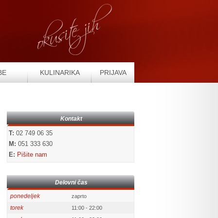
BE
KULINARIKA
PRIJAVA
Kontakt
T:
02 749 06 35
M:
051 333 630
E:
Pišite nam
Delovni čas
ponedeljek
zaprto
torek
11:00 - 22:00