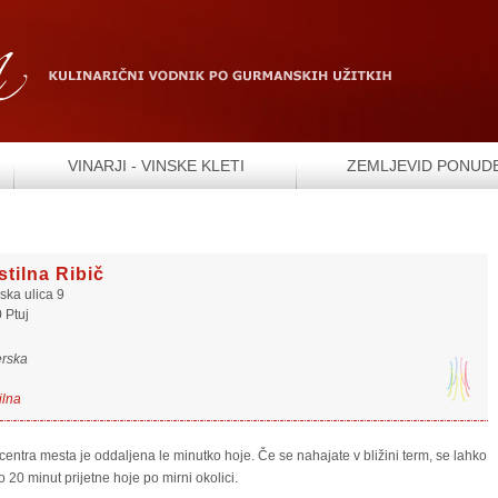
VINARJI - VINSKE KLETI
ZEMLJEVID PONUD
tilna Ribič
ska ulica 9
 Ptuj
erska
ilna
entra mesta je oddaljena le minutko hoje. Če se nahajate v bližini term, se lahko
 20 minut prijetne hoje po mirni okolici.