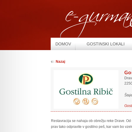
DOMOV
GOSTINSKI LOKALI
Nazaj
Gos
Drav
2250
Štaj
Gost
Restavracija se nahaja ob obrežju reke Drave. Od c
prav tako odpravite v gostilno peš, kar vam bo vzelo