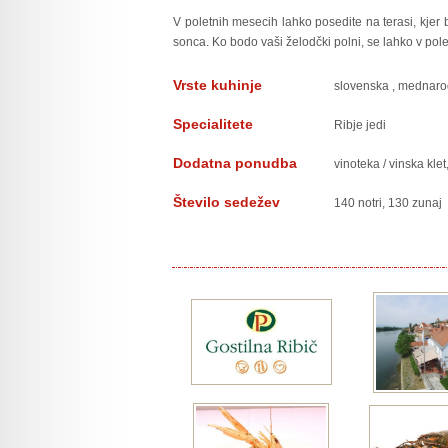
V poletnih mesecih lahko posedite na terasi, kjer 
sonca. Ko bodo vaši želodčki polni, se lahko v pol
Vrste kuhinje
slovenska
,
mednaro
Specialitete
Ribje jedi
Dodatna ponudba
vinoteka / vinska klet,
Število sedežev
140 notri, 130 zunaj