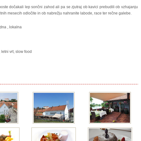
boste dočakali lep sončni zahod ali pa se zjutraj ob kavici prebudili ob vzhajanju
etnih mesecih odločite in ob nabrežju nahranite labode, race ter rečne galebe.
dna
,
lokalna
 letni vrt, slow food