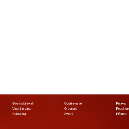
Gostinski lokali
Oglaševanje
Prijava
Vinarji in vina
O portalu
Pogoji u
Kulinarika
Avtorji
Piškotki