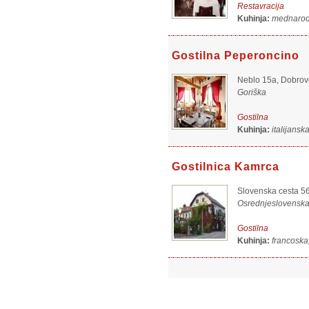
Restavracija
Kuhinja:
mednarod
Gostilna Peperoncino
Neblo 15a, Dobrov
Goriška
Gostilna
Kuhinja:
italijans
Gostilnica Kamrca
Slovenska cesta 5
Osrednjeslovensk
Gostilna
Kuhinja:
francoska,