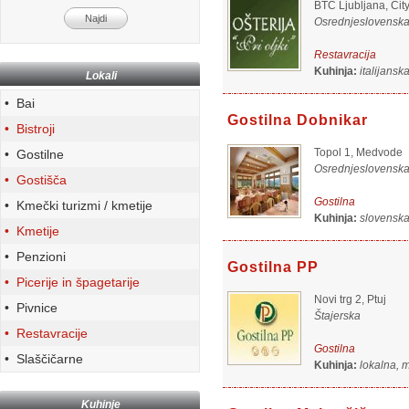
BTC Ljubljana, City
Osrednjeslovensk
Restavracija
Kuhinja:
italijans
Lokali
• Bai
Gostilna Dobnikar
• Bistroji
Topol 1, Medvode
• Gostilne
Osrednjeslovensk
• Gostišča
Gostilna
• Kmečki turizmi / kmetije
Kuhinja:
slovensk
• Kmetije
• Penzioni
Gostilna PP
• Picerije in špagetarije
Novi trg 2, Ptuj
• Pivnice
Štajerska
• Restavracije
Gostilna
• Slaščičarne
Kuhinja:
lokalna, 
Kuhinje