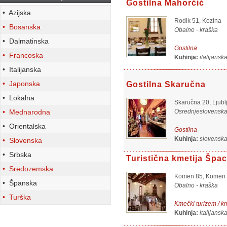
Gostilna Mahorčič
• Azijska
Rodik 51, Kozina
• Bosanska
Obalno - kraška
• Dalmatinska
Gostilna
• Francoska
Kuhinja:
italijans
• Italijanska
• Japonska
Gostilna Skaručna
• Lokalna
Skaručna 20, Ljubl
• Mednarodna
Osrednjeslovensk
• Orientalska
Gostilna
Kuhinja:
slovensk
• Slovenska
• Srbska
Turistična kmetija Špa
• Sredozemska
Komen 85, Komen
• Španska
Obalno - kraška
• Turška
Kmečki turizem / km
Kuhinja:
italijansk