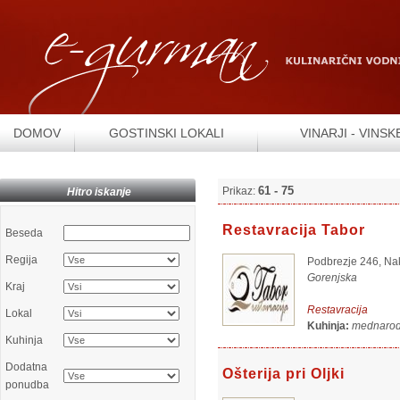
DOMOV
GOSTINSKI LOKALI
VINARJI - VINSK
61 - 75
Prikaz:
Hitro iskanje
Restavracija Tabor
Beseda
Regija
Podbrezje 246, Na
Gorenjska
Kraj
Restavracija
Lokal
Kuhinja:
mednarod
Kuhinja
Dodatna
Ošterija pri Oljki
ponudba