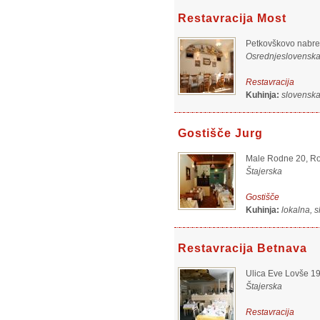
Restavracija Most
Petkovškovo nabrež
Osrednjeslovensk
Restavracija
Kuhinja:
slovensk
Gostišče Jurg
Male Rodne 20, Ro
Štajerska
Gostišče
Kuhinja:
lokalna, 
Restavracija Betnava
Ulica Eve Lovše 19
Štajerska
Restavracija