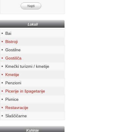
Lokali
• Bai
• Bistroji
• Gostilne
• Gostišča
• Kmečki turizmi / kmetije
• Kmetije
• Penzioni
• Picerije in špagetarije
• Pivnice
• Restavracije
• Slaščičarne
Kuhinje