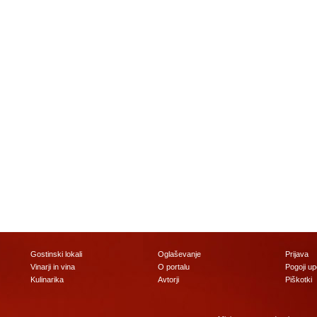
Gostinski lokali
Oglaševanje
Prijava
Vinarji in vina
O portalu
Pogoji u
Kulinarika
Avtorji
Piškotki