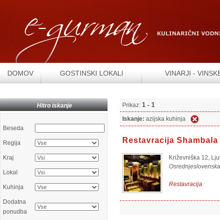
DOMOV
GOSTINSKI LOKALI
VINARJI - VINSK
1 - 1
Prikaz:
Hitro iskanje
Iskanje:
azijska kuhinja
Beseda
Restavracija Shambala
Regija
Kraj
Križevniška 12, Lj
Osrednjeslovensk
Lokal
Restavracija
Kuhinja
Dodatna
ponudba