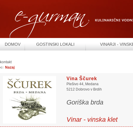
DOMOV
GOSTINSKI LOKALI
VINARJI - VINSK
kontakt
Nazaj
Vina Ščurek
Plešivo 44, Medana
5212 Dobrovo v Brdih
Goriška brda
Vinar - vinska klet