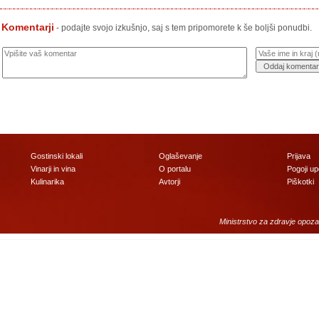
Komentarji
- podajte svojo izkušnjo, saj s tem pripomorete k še boljši ponudbi.
Gostinski lokali
Oglaševanje
Prijava
Vinarji in vina
O portalu
Pogoji u
Kulinarika
Avtorji
Piškotki
Ministrstvo za zdravje opoza