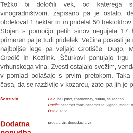
Težko bi določili vek, od katerega s
vinogradništvom, zapisano pa je ostalo, 
obdeloval 1 hektar trt in pridelal 50 hektolitro
Stojan s pomočjo petih sinov negujeta 17 h
primeren pa je tudi pridelek. Večina posesti je
najboljše lege pa veljajo Grotišče, Dugo, 
Gredič in Kozlink. Ščurkovi ponujajo trgu 
vrhunskega vina. Zvesti ostajajo svežim, vend
v pomlad odlašajo s prvim pretokom. Taka v
časa, da se razživijo v kozarcu, zato pa jih je 
Sorte vin
Belo
:
beli pinot, chardonnay, rebula, sauvignon
Rdeče
:
cabernet franc, cabernet sauvignon, merlot, 
Ostalo
:
rose
Dodatna
prodaja vin, degustacija vin
ponudba